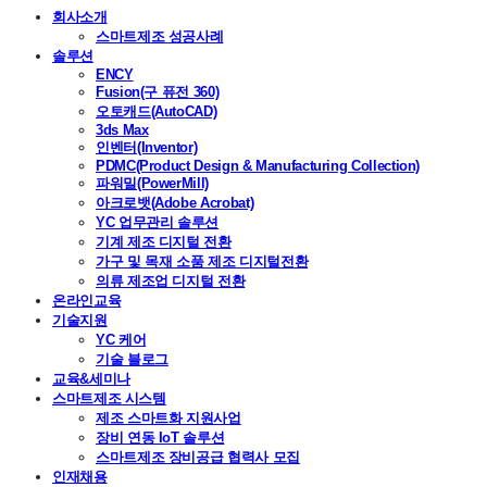
회사소개
스마트제조 성공사례
솔루션
ENCY
Fusion(구 퓨전 360)
오토캐드(AutoCAD)
3ds Max
인벤터(Inventor)
PDMC(Product Design & Manufacturing Collection)
파워밀(PowerMill)
아크로뱃(Adobe Acrobat)
YC 업무관리 솔루션
기계 제조 디지털 전환
가구 및 목재 소품 제조 디지털전환
의류 제조업 디지털 전환
온라인교육
기술지원
YC 케어
기술 블로그
교육&세미나
스마트제조 시스템
제조 스마트화 지원사업
장비 연동 IoT 솔루션
스마트제조 장비공급 협력사 모집
인재채용