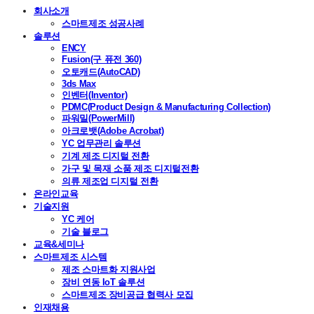
회사소개
스마트제조 성공사례
솔루션
ENCY
Fusion(구 퓨전 360)
오토캐드(AutoCAD)
3ds Max
인벤터(Inventor)
PDMC(Product Design & Manufacturing Collection)
파워밀(PowerMill)
아크로뱃(Adobe Acrobat)
YC 업무관리 솔루션
기계 제조 디지털 전환
가구 및 목재 소품 제조 디지털전환
의류 제조업 디지털 전환
온라인교육
기술지원
YC 케어
기술 블로그
교육&세미나
스마트제조 시스템
제조 스마트화 지원사업
장비 연동 IoT 솔루션
스마트제조 장비공급 협력사 모집
인재채용