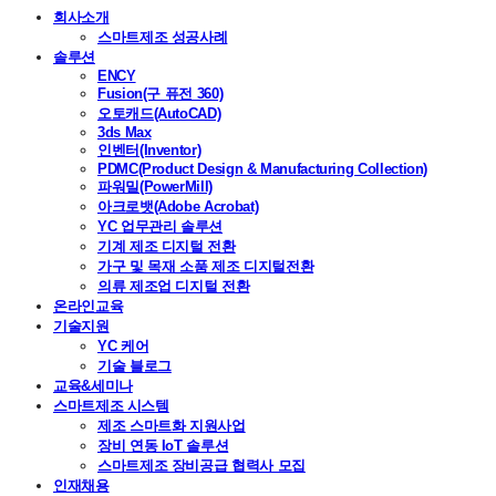
회사소개
스마트제조 성공사례
솔루션
ENCY
Fusion(구 퓨전 360)
오토캐드(AutoCAD)
3ds Max
인벤터(Inventor)
PDMC(Product Design & Manufacturing Collection)
파워밀(PowerMill)
아크로뱃(Adobe Acrobat)
YC 업무관리 솔루션
기계 제조 디지털 전환
가구 및 목재 소품 제조 디지털전환
의류 제조업 디지털 전환
온라인교육
기술지원
YC 케어
기술 블로그
교육&세미나
스마트제조 시스템
제조 스마트화 지원사업
장비 연동 IoT 솔루션
스마트제조 장비공급 협력사 모집
인재채용