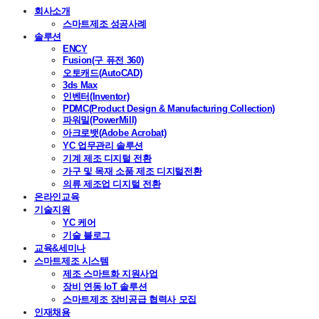
회사소개
스마트제조 성공사례
솔루션
ENCY
Fusion(구 퓨전 360)
오토캐드(AutoCAD)
3ds Max
인벤터(Inventor)
PDMC(Product Design & Manufacturing Collection)
파워밀(PowerMill)
아크로뱃(Adobe Acrobat)
YC 업무관리 솔루션
기계 제조 디지털 전환
가구 및 목재 소품 제조 디지털전환
의류 제조업 디지털 전환
온라인교육
기술지원
YC 케어
기술 블로그
교육&세미나
스마트제조 시스템
제조 스마트화 지원사업
장비 연동 IoT 솔루션
스마트제조 장비공급 협력사 모집
인재채용