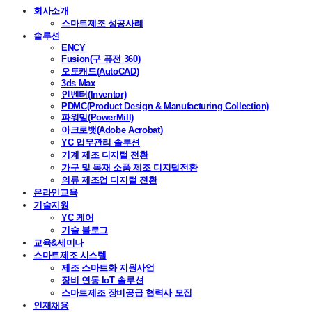
회사소개
스마트제조 성공사례
솔루션
ENCY
Fusion(구 퓨전 360)
오토캐드(AutoCAD)
3ds Max
인벤터(Inventor)
PDMC(Product Design & Manufacturing Collection)
파워밀(PowerMill)
아크로뱃(Adobe Acrobat)
YC 업무관리 솔루션
기계 제조 디지털 전환
가구 및 목재 소품 제조 디지털전환
의류 제조업 디지털 전환
온라인교육
기술지원
YC 케어
기술 블로그
교육&세미나
스마트제조 시스템
제조 스마트화 지원사업
장비 연동 IoT 솔루션
스마트제조 장비공급 협력사 모집
인재채용