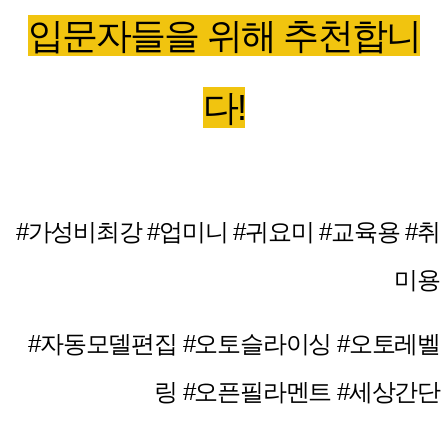
입문자들을 위해 추천합니
다!
#가성비최강 #업미니 #귀요미 #교육용 #취
미용
#자동모델편집 #오토슬라이싱 #오토레벨
링 #오픈필라멘트 #세상간단