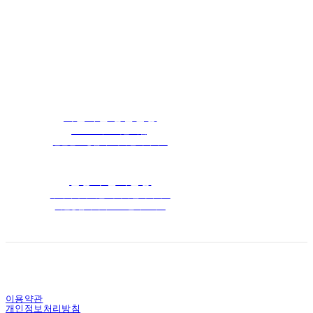
집니다.
지금 바로 문의주세요 ↓
지원사업 상담신청
2025 스마트 지원 사업,
컨설턴트 상담 후 미리 준비하세요
설명회 참석신청
구축사례에 대한 세미나 참석하시고
대면상담까지 무료로 받아보세요
이용약관
개인정보처리방침