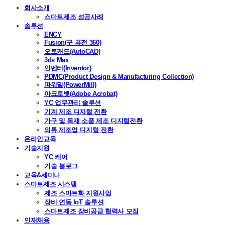
회사소개
스마트제조 성공사례
솔루션
ENCY
Fusion(구 퓨전 360)
오토캐드(AutoCAD)
3ds Max
인벤터(Inventor)
PDMC(Product Design & Manufacturing Collection)
파워밀(PowerMill)
아크로뱃(Adobe Acrobat)
YC 업무관리 솔루션
기계 제조 디지털 전환
가구 및 목재 소품 제조 디지털전환
의류 제조업 디지털 전환
온라인교육
기술지원
YC 케어
기술 블로그
교육&세미나
스마트제조 시스템
제조 스마트화 지원사업
장비 연동 IoT 솔루션
스마트제조 장비공급 협력사 모집
인재채용