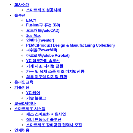
회사소개
스마트제조 성공사례
솔루션
ENCY
Fusion(구 퓨전 360)
오토캐드(AutoCAD)
3ds Max
인벤터(Inventor)
PDMC(Product Design & Manufacturing Collection)
파워밀(PowerMill)
아크로뱃(Adobe Acrobat)
YC 업무관리 솔루션
기계 제조 디지털 전환
가구 및 목재 소품 제조 디지털전환
의류 제조업 디지털 전환
온라인교육
기술지원
YC 케어
기술 블로그
교육&세미나
스마트제조 시스템
제조 스마트화 지원사업
장비 연동 IoT 솔루션
스마트제조 장비공급 협력사 모집
인재채용